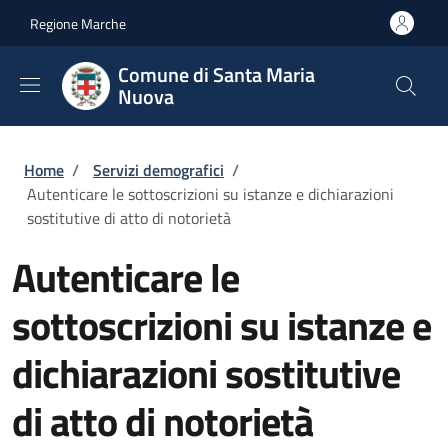
Salta al contenuto principale
Skip to footer content
Regione Marche
Comune di Santa Maria
Nuova
Briciole di pane
Home
/
Servizi demografici
/
Autenticare le sottoscrizioni su istanze e dichiarazioni
sostitutive di atto di notorietà
Autenticare le
sottoscrizioni su istanze e
dichiarazioni sostitutive
di atto di notorietà