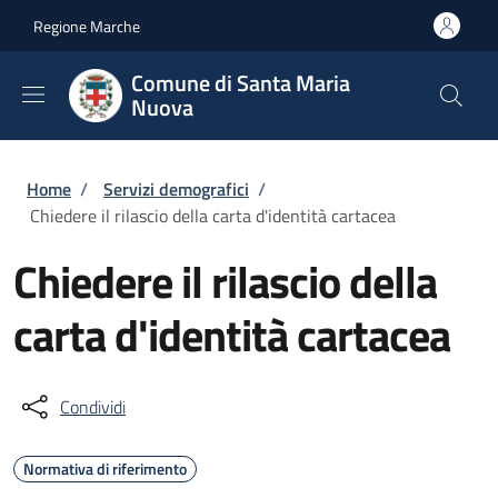
Salta al contenuto principale
Skip to footer content
Regione Marche
Comune di Santa Maria
Nuova
Briciole di pane
Home
/
Servizi demografici
/
Chiedere il rilascio della carta d'identità cartacea
Chiedere il rilascio della
carta d'identità cartacea
Condividi
Normativa di riferimento