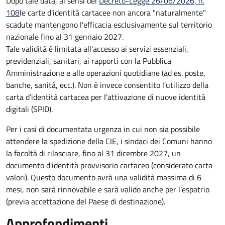
Dopo tale data, ai sensi del
Decreto-Legge 26/06/2026, n.
108
le carte d'identità cartacee non ancora "naturalmente"
scadute mantengono l'efficacia esclusivamente sul territorio
nazionale fino al
31 gennaio 2027
.
Tale validità è limitata all'accesso ai servizi essenziali,
previdenziali, sanitari, ai rapporti con la Pubblica
Amministrazione e alle operazioni quotidiane (ad es. poste,
banche, sanità, ecc.). Non è invece consentito l'utilizzo della
carta d’identità cartacea per l'attivazione di nuove identità
digitali (SPID).
Per i casi di documentata urgenza in cui non sia possibile
attendere la spedizione della CIE, i sindaci dei Comuni hanno
la facoltà di rilasciare, fino al 31 dicembre 2027, un
documento d'identità provvisorio cartaceo (considerato carta
valori). Questo documento avrà una validità massima di 6
mesi, non sarà rinnovabile e sarà valido anche per l'espatrio
(previa accettazione del Paese di destinazione).
Approfondimenti