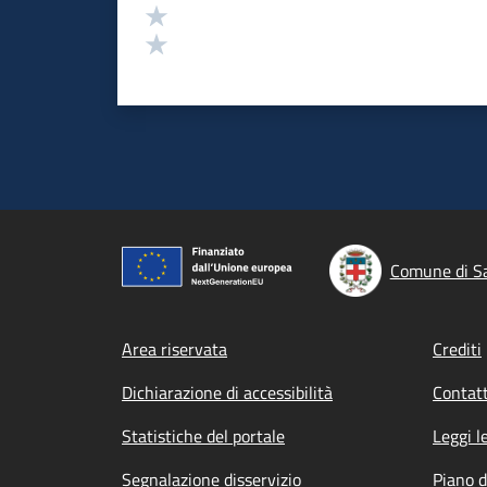
Valuta 2 stelle su 5
Valuta 1 stelle su 5
Comune di S
Footer menu
Area riservata
Crediti
Dichiarazione di accessibilità
Contatt
Statistiche del portale
Leggi l
Segnalazione disservizio
Piano d