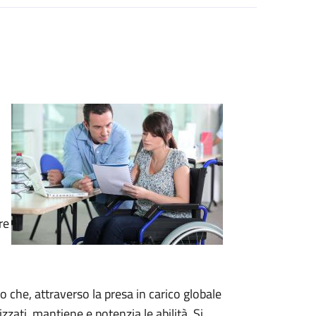
re
 che, attraverso la presa in carico globale
izzati, mantiene e potenzia le abilità. Si