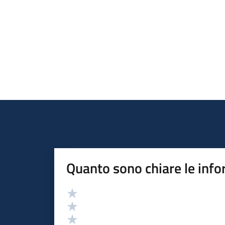
Quanto sono chiare le info
Valutazione
Valuta 5 stelle su 5
Valuta 4 stelle su 5
Valuta 3 stelle su 5