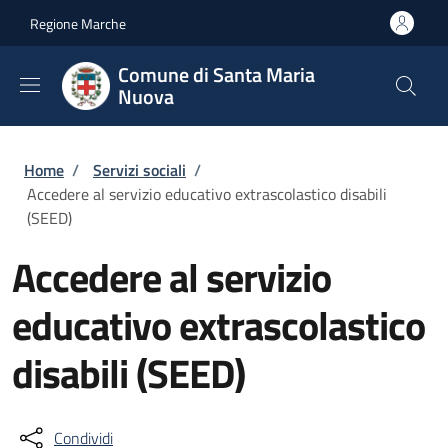
Salta al contenuto principale
Skip to footer content
Regione Marche
Comune di Santa Maria
Nuova
Briciole di pane
Home
/
Servizi sociali
/
Accedere al servizio educativo extrascolastico disabili
(SEED)
Accedere al servizio
educativo extrascolastico
disabili (SEED)
Condividi