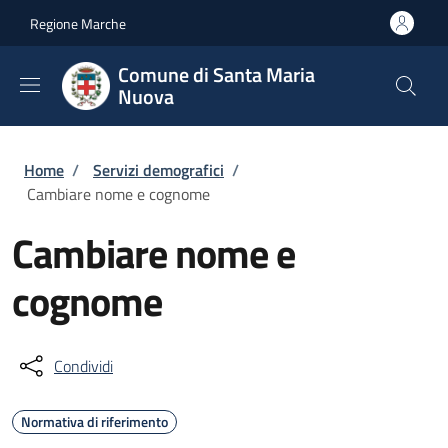
Salta al contenuto principale
Skip to footer content
Regione Marche
Comune di Santa Maria
Nuova
Briciole di pane
Home
/
Servizi demografici
/
Cambiare nome e cognome
Cambiare nome e
cognome
Condividi
Normativa di riferimento