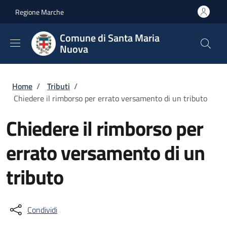
Salta al contenuto principale
Skip to footer content
Regione Marche
Comune di Santa Maria
Nuova
Briciole di pane
Home
/
Tributi
/
Chiedere il rimborso per errato versamento di un tributo
Chiedere il rimborso per
errato versamento di un
tributo
Condividi