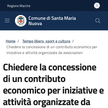
Salta al contenuto principale
Skip to footer content
Regione Marche
Comune di Santa Maria
Nuova
Briciole di pane
Home
/
Tempo libero, sport e cultura
/
Chiedere la concessione di un contributo economico per
iniziative e attività organizzate da associazioni
Chiedere la concessione
di un contributo
economico per iniziative e
attività organizzate da