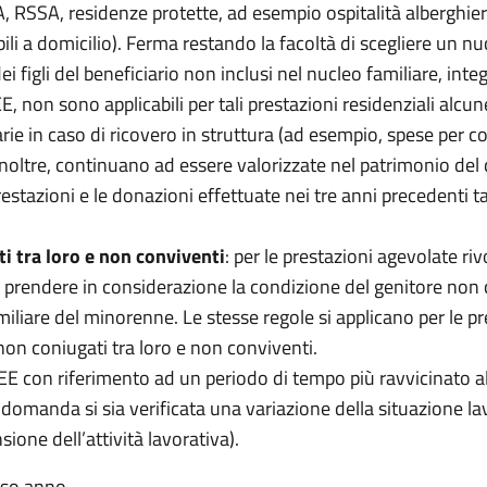
A, RSSA, residenze protette, ad esempio ospitalità alberghier
ili a domicilio). Ferma restando la facoltà di scegliere un nuc
 figli del beneficiario non inclusi nel nucleo familiare, in
SEE, non sono applicabili per tali prestazioni residenziali alcun
e in caso di ricovero in struttura (ad esempio, spese per col
 inoltre, continuano ad essere valorizzate nel patrimonio del 
tazioni e le donazioni effettuate nei tre anni precedenti t
i tra loro e non conviventi
: per le prestazioni agevolate riv
e prendere in considerazione la condizione del genitore non 
liare del minorenne. Le stesse regole si applicano per le prest
 non coniugati tra loro e non conviventi.
ISEE con riferimento ad un periodo di tempo più ravvicinato
la domanda si sia verificata una variazione della situazione 
ione dell’attività lavorativa).
sso anno.