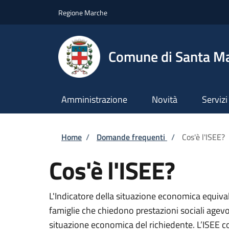
Salta al contenuto principale
Skip to footer content
Regione Marche
Comune di Santa M
Amministrazione
Novità
Servizi
Briciole di pane
Home
/
Domande frequenti
/
Cos'è l'ISEE?
Cos'è l'ISEE?
L'Indicatore della situazione economica equiva
famiglie che chiedono prestazioni sociali agevol
situazione economica del richiedente. L’ISEE c