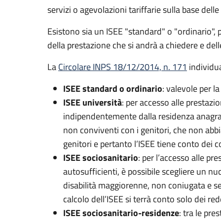
servizi o agevolazioni tariffarie sulla base del
Esistono sia un ISEE "standard" o "ordinario", pe
della prestazione che si andrà a chiedere e dell
La
Circolare INPS 18/12/2014, n. 171
individu
ISEE standard o ordinario
: valevole per l
ISEE università
: per accesso alle prestazio
indipendentemente dalla residenza anagrafic
non conviventi con i genitori, che non abbi
genitori e pertanto l’ISEE tiene conto dei c
ISEE sociosanitario
: per l’accesso alle pr
autosufficienti, è possibile scegliere un nu
disabilità maggiorenne, non coniugata e senz
calcolo dell’ISEE si terrà conto solo dei red
ISEE sociosanitario-residenze
: tra le pre