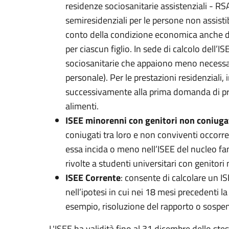
residenze sociosanitarie assistenziali - RS
semiresidenziali per le persone non assistib
conto della condizione economica anche dei
per ciascun figlio. In sede di calcolo dell’I
sociosanitarie che appaiono meno necessari
personale). Per le prestazioni residenziali,
successivamente alla prima domanda di pres
alimenti.
ISEE minorenni con genitori non coniugat
coniugati tra loro e non conviventi occorr
essa incida o meno nell’ISEE del nucleo fami
rivolte a studenti universitari con genitori
ISEE Corrente
: consente di calcolare un 
nell’ipotesi in cui nei 18 mesi precedenti 
esempio, risoluzione del rapporto o sospens
L'ISEE ha validità fino al 31 dicembre dello ste