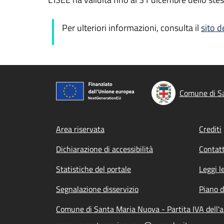
Per ulteriori informazioni, consulta il
sito d
Comune di S
Footer menu
Area riservata
Crediti
Dichiarazione di accessibilità
Contatt
Statistiche del portale
Leggi l
Segnalazione disservizio
Piano d
Comune di Santa Maria Nuova - Partita IVA dell