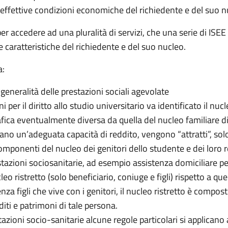
le effettive condizioni economiche del richiedente e del suo n
r accedere ad una pluralità di servizi, che una serie di ISEE v
e caratteristiche del richiedente e del suo nucleo.
a:
a generalità delle prestazioni sociali agevolate
ni per il diritto allo studio universitario va identificato il nu
a eventualmente diversa da quella del nucleo familiare di pr
ano un’adeguata capacità di reddito, vengono “attratti”, solo 
omponenti del nucleo dei genitori dello studente e dei loro re
estazioni sociosanitarie, ad esempio assistenza domiciliare p
cleo ristretto (solo beneficiario, coniuge e figli) rispetto a 
a figli che vive con i genitori, il nucleo ristretto è compost
diti e patrimoni di tale persona.
stazioni socio-sanitarie alcune regole particolari si applicano 