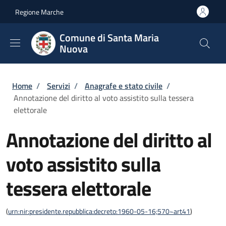
Salta al contenuto principale
Skip to footer content
Regione Marche
Comune di Santa Maria
Nuova
Briciole di pane
Home
/
Servizi
/
Anagrafe e stato civile
/
Annotazione del diritto al voto assistito sulla tessera
elettorale
Annotazione del diritto al
voto assistito sulla
tessera elettorale
(
urn:nir:presidente.repubblica:decreto:1960-05-16;570~art41
)