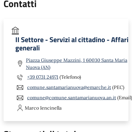
Contatti
II Settore - Servizi al cittadino - Affari
generali
Piazza Giuseppe Mazzini, 1 60030 Santa Maria
Nuova (AN)
+39 0731 24971
(Telefono)
comune.santamarianuova@emarche.it
(PEC)
comune@comune.santamarianuova.an.it
(Email
Marco
Iencinella