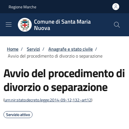
Salta al contenuto principale
Skip to footer content
Regione Marche
Comune di Santa Maria
Nuova
Briciole di pane
Home
/
Servizi
/
Anagrafe e stato civile
/
Avvio del procedimento di divorzio o separazione
Avvio del procedimento di
divorzio o separazione
(
urn:nir:stato:decreto.legge:2014-09-12;132~art12
)
Servizio attivo