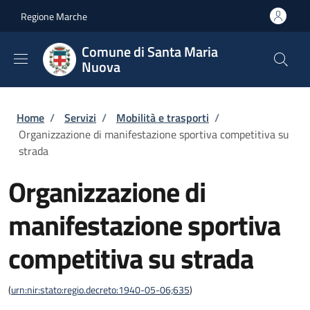
Salta al contenuto principale
Skip to footer content
Regione Marche
Comune di Santa Maria
Nuova
Briciole di pane
Home
/
Servizi
/
Mobilità e trasporti
/
Organizzazione di manifestazione sportiva competitiva su
strada
Organizzazione di
manifestazione sportiva
competitiva su strada
(
urn:nir:stato:regio.decreto:1940-05-06;635
)