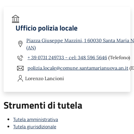
Ufficio polizia locale
Piazza Giuseppe Mazzini, 1 60030 Santa Maria 
(AN)
+ 39 0731 249733 - cel: 348 596 5646
(Telefono)
polizia.locale@comune.santamarianuova.an.it
(E
Lorenzo
Lancioni
Strumenti di tutela
Tutela amministrativa
Tutela giurisdizionale