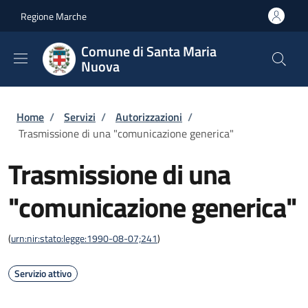
Salta al contenuto principale
Skip to footer content
Regione Marche
Comune di Santa Maria
Nuova
Briciole di pane
Home
/
Servizi
/
Autorizzazioni
/
Trasmissione di una "comunicazione generica"
Trasmissione di una
"comunicazione generica"
(
urn:nir:stato:legge:1990-08-07;241
)
Servizio attivo