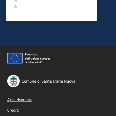
Valuta 1 stelle su 5
Comune di Santa Maria Nuova
Footer menu
Area riservata
Crediti