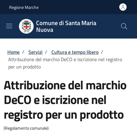
Salta al contenuto principale
Skip to footer content
Regione Marche
Comune di Santa Maria
Nuova
Briciole di pane
Home
/
Servizi
/
Cultura e tempo libero
/
Attribuzione del marchio DeCO e iscrizione nel registro
per un prodotto
Attribuzione del marchio
DeCO e iscrizione nel
registro per un prodotto
(Regolamento comunale)