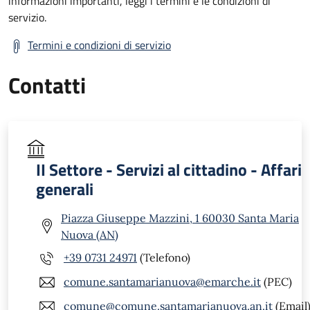
informazioni importanti, leggi i termini e le condizioni di
servizio.
Termini e condizioni di servizio
Contatti
II Settore - Servizi al cittadino - Affari
generali
Piazza Giuseppe Mazzini, 1 60030 Santa Maria
Nuova (AN)
+39 0731 24971
(Telefono)
comune.santamarianuova@emarche.it
(PEC)
comune@comune.santamarianuova.an.it
(Email