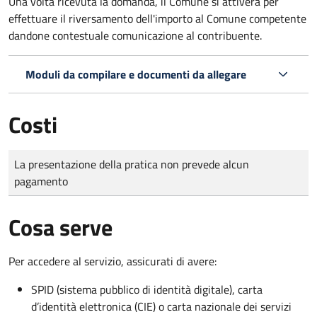
Una volta ricevuta la domanda, il Comune si attiverà per
effettuare il riversamento dell'importo al Comune competente
dandone contestuale comunicazione al contribuente.
Moduli da compilare e documenti da allegare
Costi
Tipo di pagamento
Importo
La presentazione della pratica non prevede alcun
pagamento
Cosa serve
Per accedere al servizio, assicurati di avere:
SPID (sistema pubblico di identità digitale), carta
d’identità elettronica (CIE) o carta nazionale dei servizi