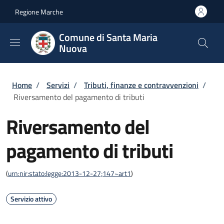
Salta al contenuto principale
Skip to footer content
Regione Marche
Comune di Santa Maria
Nuova
Briciole di pane
Home
/
Servizi
/
Tributi, finanze e contravvenzioni
/
Riversamento del pagamento di tributi
Riversamento del
pagamento di tributi
(
urn:nir:stato:legge:2013-12-27;147~art1
)
Servizio attivo