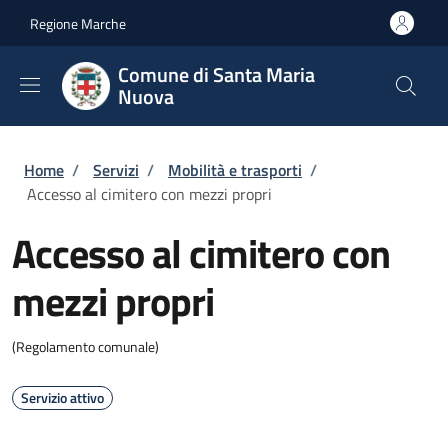
Salta al contenuto principale
Skip to footer content
Regione Marche
Comune di Santa Maria
Nuova
Briciole di pane
Home
/
Servizi
/
Mobilità e trasporti
/
Accesso al cimitero con mezzi propri
Accesso al cimitero con
mezzi propri
(Regolamento comunale)
Servizio attivo