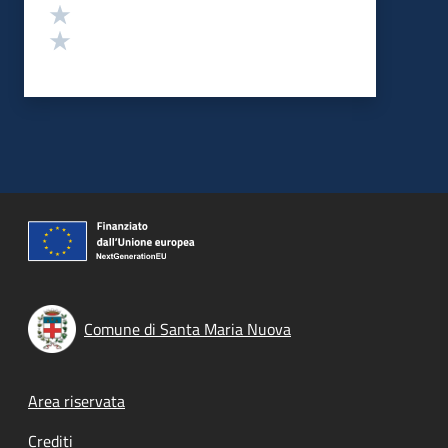
Valuta 2 stelle su 5
Valuta 1 stelle su 5
Comune di Santa Maria Nuova
Footer menu
Area riservata
Crediti