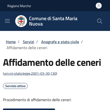
Salta al contenuto principale
Skip to footer content
Regione Marche
Comune di Santa Maria
Nuova
Briciole di pane
Home
/
Servizi
/
Anagrafe e stato civile
/
Affidamento delle ceneri
Affidamento delle ceneri
(
urn:nir:stato:legge:2001-03-30;130
)
Servizio attivo
Procedimento di affidamento delle ceneri