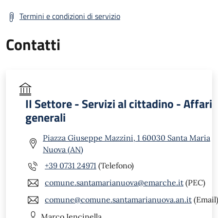
Termini e condizioni di servizio
Contatti
II Settore - Servizi al cittadino - Affari
generali
Piazza Giuseppe Mazzini, 1 60030 Santa Maria
Nuova (AN)
+39 0731 24971
(Telefono)
comune.santamarianuova@emarche.it
(PEC)
comune@comune.santamarianuova.an.it
(Email
Marco
Iencinella