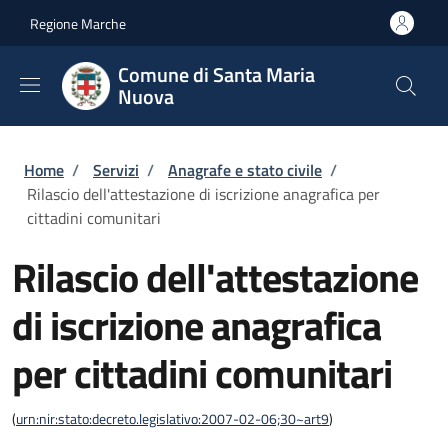
Salta al contenuto principale
Skip to footer content
Regione Marche
Comune di Santa Maria
Nuova
Briciole di pane
Home
/
Servizi
/
Anagrafe e stato civile
/
Rilascio dell'attestazione di iscrizione anagrafica per
cittadini comunitari
Rilascio dell'attestazione
di iscrizione anagrafica
per cittadini comunitari
(
urn:nir:stato:decreto.legislativo:2007-02-06;30~art9
)