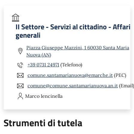
II Settore - Servizi al cittadino - Affari
generali
Piazza Giuseppe Mazzini, 1 60030 Santa Maria
Nuova (AN)
+39 0731 24971
(Telefono)
comune.santamarianuova@emarche.it
(PEC)
comune@comune.santamarianuova.an.it
(Email
Marco
Iencinella
Strumenti di tutela