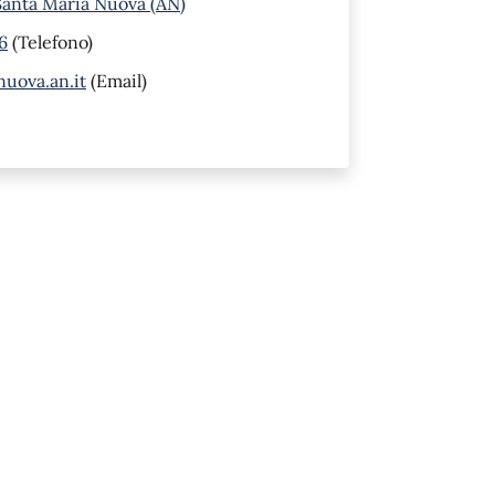
Santa Maria Nuova (AN)
6
(Telefono)
uova.an.it
(Email)