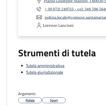
Piazza Giuseppe Mazzini, 1 60030 
+ 39 0731 249733 - cel: 348 596 564
polizia.locale@comune.santamarian
Lorenzo
Lancioni
Strumenti di tutela
Tutela amministrativa
Tutela giurisdizionale
Argomenti:
Polizia
Sport