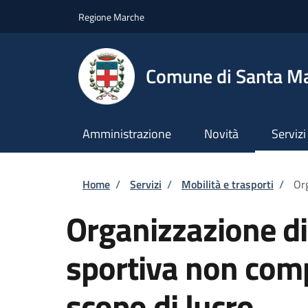
Salta al contenuto principale
Skip to footer content
Regione Marche
Comune di Santa M
Amministrazione
Novità
Servizi
Briciole di pane
Home
/
Servizi
/
Mobilità e trasporti
/
Org
Organizzazione d
sportiva non comp
scopo di lucro