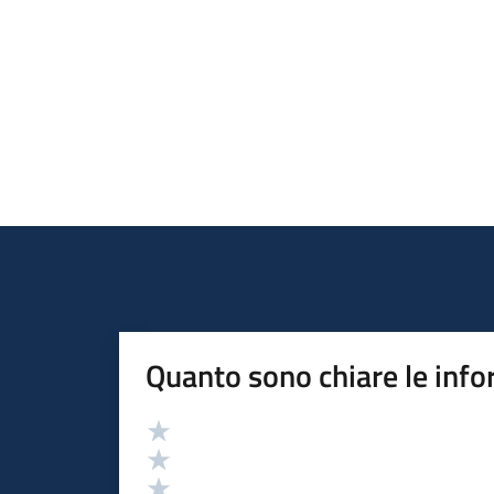
Quanto sono chiare le info
Valutazione
Valuta 5 stelle su 5
Valuta 4 stelle su 5
Valuta 3 stelle su 5