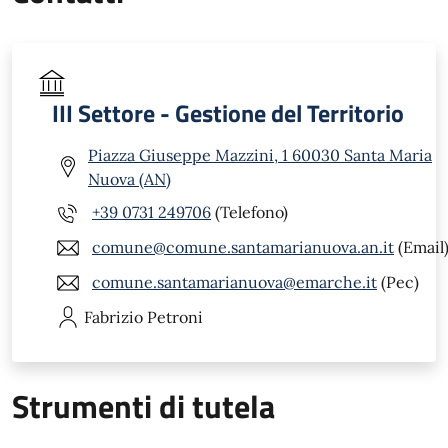
III Settore - Gestione del Territorio
Piazza Giuseppe Mazzini, 1 60030 Santa Maria
Nuova (AN)
+39 0731 249706
(Telefono)
comune@comune.santamarianuova.an.it
(Email
comune.santamarianuova@emarche.it
(Pec)
Fabrizio
Petroni
Strumenti di tutela