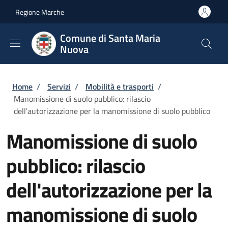
Salta al contenuto principale
Skip to footer content
Regione Marche
Comune di Santa Maria
Nuova
Briciole di pane
Home
/
Servizi
/
Mobilità e trasporti
/
Manomissione di suolo pubblico: rilascio
dell'autorizzazione per la manomissione di suolo pubblico
Manomissione di suolo
pubblico: rilascio
dell'autorizzazione per la
manomissione di suolo