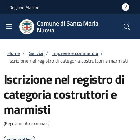
Salta al contenuto principale
Skip to footer content
Regione Marche
Comune di Santa Maria
Nuova
Briciole di pane
Home
/
Servizi
/
Imprese e commercio
/
Iscrizione nel registro di categoria costruttori e marmisti
Iscrizione nel registro di
categoria costruttori e
marmisti
(Regolamento comunale)
Servizio attivo