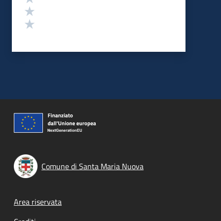
Valuta 2 stelle su 5
Valuta 1 stelle su 5
Comune di Santa Maria Nuova
Footer menu
Area riservata