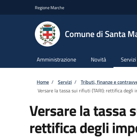
Salta al contenuto principale
Skip to footer content
Regione Marche
Comune di Santa M
Amministrazione
Novità
Servizi
Briciole di pane
Home
/
Servizi
/
Tributi, finanze e contravv
Versare la tassa sui rifiuti (TARI): rettifica degli 
Versare la tassa su
rettifica degli imp