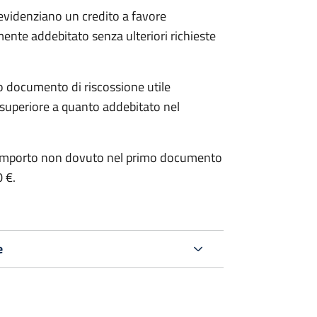
 evidenziano un credito a favore
mente addebitato senza ulteriori richieste
o documento di riscossione utile
è superiore a quanto addebitato nel
e l’importo non dovuto nel primo documento
0 €.
e