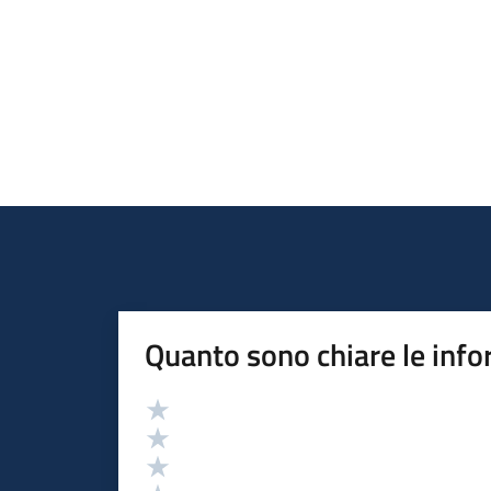
Quanto sono chiare le info
Valutazione
Valuta 5 stelle su 5
Valuta 4 stelle su 5
Valuta 3 stelle su 5