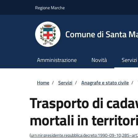
Salta al contenuto principale
Skip to footer content
Regione Marche
Comune di Santa M
Amministrazione
Novità
Servizi
Briciole di pane
Home
/
Servizi
/
Anagrafe e stato civile
/
Trasporto di cadav
mortali in territor
(
urn:nir:presidente.repubblica:decreto:1990-09-10;285~ar