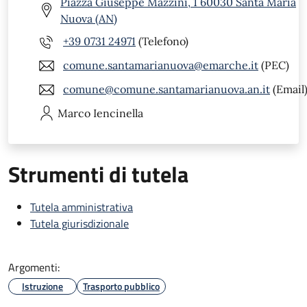
Piazza Giuseppe Mazzini, 1 60030 Santa Maria
Nuova (AN)
+39 0731 24971
(Telefono)
comune.santamarianuova@emarche.it
(PEC)
comune@comune.santamarianuova.an.it
(Email
Marco
Iencinella
Strumenti di tutela
Tutela amministrativa
Tutela giurisdizionale
Argomenti:
Istruzione
Trasporto pubblico