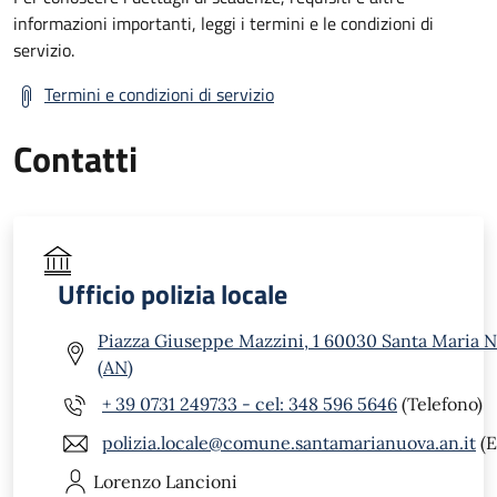
informazioni importanti, leggi i termini e le condizioni di
servizio.
Termini e condizioni di servizio
Contatti
Ufficio polizia locale
Piazza Giuseppe Mazzini, 1 60030 Santa Maria 
(AN)
+ 39 0731 249733 - cel: 348 596 5646
(Telefono)
polizia.locale@comune.santamarianuova.an.it
(E
Lorenzo
Lancioni