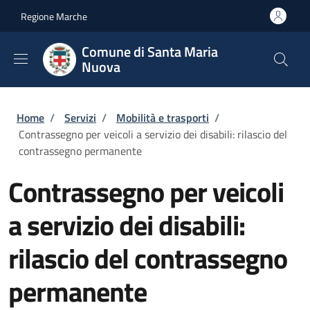
Salta al contenuto principale
Skip to footer content
Regione Marche
Comune di Santa Maria
Nuova
Briciole di pane
Home
/
Servizi
/
Mobilità e trasporti
/
Contrassegno per veicoli a servizio dei disabili: rilascio del
contrassegno permanente
Contrassegno per veicoli
a servizio dei disabili:
rilascio del contrassegno
permanente